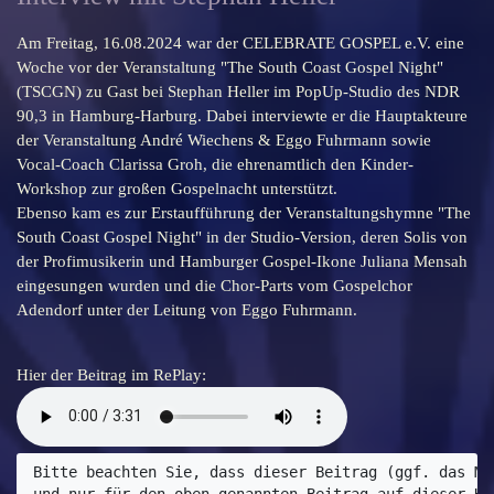
Am Freitag, 16.08.2024 war der CELEBRATE GOSPEL e.V. eine
Woche vor der Veranstaltung "The South Coast Gospel Night"
(TSCGN) zu Gast bei Stephan Heller im PopUp-Studio des NDR
90,3 in Hamburg-Harburg. Dabei interviewte er die Hauptakteure
der Veranstaltung André Wiechens & Eggo Fuhrmann sowie
Vocal-Coach Clarissa Groh, die ehrenamtlich den Kinder-
Workshop zur großen Gospelnacht unterstützt.
Ebenso kam es zur Erstaufführung der Veranstaltungshymne "The
South Coast Gospel Night" in der Studio-Version, deren Solis von
der Profimusikerin und Hamburger Gospel-Ikone Juliana Mensah
eingesungen wurden und die Chor-Parts vom Gospelchor
Adendorf unter der Leitung von Eggo Fuhrmann.
Hier der Beitrag im RePlay:
Bitte beachten Sie, dass dieser Beitrag (ggf. das Ma