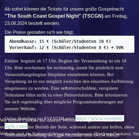
Ab sofort können die Tickets für unsere große Gospelnacht
"The South Coast Gospel Night" (TSCGN)
am Freitag,
23.08.2024 bestellt werden.
Die Preise gestalten sich wie folgt:
Abendkasse: 15 € (Schüler/Studenten 10 €)
Vorverkauf: 12 € (Schüler/Studenten 8 €) + VVK
Einlass beginnt ab 17 Uhr, Beginn der Veranstaltung ist um 18
Uhr. Bitte erscheinen Sie rechtzeitig, damit Sie pünktlich zum
Veranstaltungsbeginn Sitzplätze einnehmen können. Bei
Verspätung ist es nur möglich zwischen den einzelnen Aufführung
eingelassen zu werden. Eine selbstverschuldete, verspätete
Teilnahme führt nicht zu einer Preisreduktion. Bitte informieren
Sie sich regelmäßig über mögliche Programmänderungen auf
unserer Website.
https://www.eventim-
Online-Bestellung bei EVENTIM unter
Wir nutzen Cookies auf unserer Website. Einige von ihnen sind
light.com/
essenziell für den Betrieb der Seite, während andere uns helfen, diese
Website und die Nutzererfahrung zu verbessern (Tracking Cookies). Sie
Telefonische Bestellung bei Eggo Fuhrmann unter 04134 900620