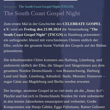
Kategorie:
The South Coast Gospel Night (TSCGN)
The South Coast Gospel Night
Zum ersten Mal in der Geschichte des
CELEBRATE GOSPEL
e.V.
wird am
Freitag den 23.08.2024
die Veranstaltung
"The
South Coast Gospel Night" (TSCGN)
in Hamburg präsentiert -
ein aufregender Abend mit verschiedenen Chören südlich der
Elbe, welche die gesamte bunte Vielfalt des Gospels auf der Bühne
präsentieren.
Die teilnehmenden Chöre kommen aus Harburg, Lüneburg, und
andernorts südlich der Elbe, die Sänger und Sängerinnen aus dem
gesamten Norden Deutschlands – von Braunschweig, Harburg
Land und Stadt, Lüneburg, Adendorf, Stade, Munster, Hannover –
sogar Gäste aus Magdeburg und Berlin werden erwartet.
Der heutige, moderne Gospel ist so viel mehr als die „Sister Act“-
Playlist und hat sich in Deutschlands Norden für viele unbemerkt
in den letzten Jahrzehnten emanzipiert und verbreitet. Große
Komponisten wie Hanjo Gäbler, Eggo Fuhrmann, Rainer Gebauer