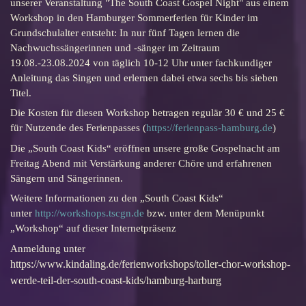
unserer Veranstaltung "The South Coast Gospel Night" aus einem
Workshop in den Hamburger Sommerferien für Kinder im
Grundschulalter entsteht: In nur fünf Tagen lernen die
Nachwuchssängerinnen und -sänger im Zeitraum
19.08.-23.08.2024 von täglich 10-12 Uhr unter fachkundiger
Anleitung das Singen und erlernen dabei etwa sechs bis sieben
Titel.
Die Kosten für diesen Workshop betragen regulär 30 € und 25 €
für Nutzende des Ferienpasses (
https://ferienpass-hamburg.de
)
Die „South Coast Kids“ eröffnen unsere große Gospelnacht am
Freitag Abend mit Verstärkung anderer Chöre und erfahrenen
Sängern und Sängerinnen.
Weitere Informationen zu den „South Coast Kids“
unter
http://workshops.tscgn.de
bzw. unter dem Menüpunkt
„Workshop“ auf dieser Internetpräsenz
Anmeldung unter
https://www.kindaling.de/ferienworkshops/toller-chor-workshop-
werde-teil-der-south-coast-kids/hamburg-harburg