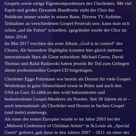
Gospels sowie einige Eigenkompositionen des Chorleiters. Mit viel
Esprit und großer Dynamik-Bandbreite zieht der Chor das
Publikum immer wieder in seinen Bann. Diverse TV-Auftritte,
Teilnahme an verschiedenen Gospel-Festivals usw. kann man sich
schon „auf die Fahne“ schreiben. (gegründet wurde der Chor im
Jahre 2014)
Im Mai 2017 erschien das erste Album „God is in control“ des
Chores. Als besondere Highlights konnten hier gleich mehrere
internationale Stars als Gäste mitwirken: Michael Green, David
Thomas und Rafal Rudawski haben jeweils Ihr Teil zum Gelingen
dieser professionellen Gospel-CD beigetragen.
Chorleiter Eggo Fuhrmann war bereits als Dozent für viele Gospel-
Workshops in ganz Deutschland sowie in Polen und auch den
USA zu Gast. Er zählt zu den wohl bekanntesten und
bedeutendsten Gospel-Musikern im Norden. Seit 30 Jahren ist er –
auch international- als Chorleiter und Dozent in Sachen Gospel
(und mehr) unterwegs.
Als einer der ersten Europäer wurde er im Jahre 2003 bei der
„Midwest Conference of Christian Artists“ in St.Louis als „Special
Guest“ gefeiert, gab dann in den Jahren 2007 – 2011 als einer der